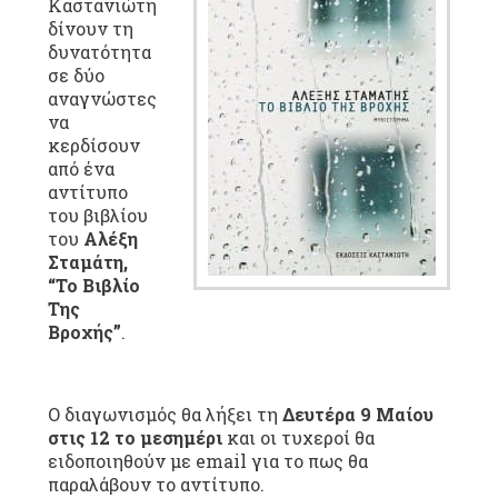
Καστανιώτη
δίνουν τη
δυνατότητα
σε δύο
αναγνώστες
να
κερδίσουν
από ένα
αντίτυπο
του βιβλίου
του
Αλέξη
Σταμάτη,
“Το Βιβλίο
Της
Βροχής”
.
Ο διαγωνισμός θα λήξει τη
Δευτέρα 9 Μαίου
στις 12 το μεσημέρι
και οι τυχεροί θα
ειδοποιηθούν με email για το πως θα
παραλάβουν το αντίτυπο.