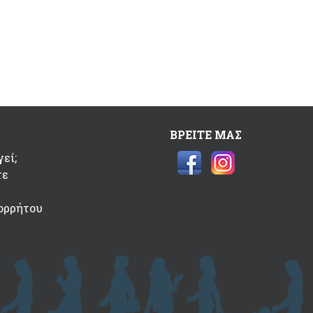
ΒΡΕΙΤΕ ΜΑΣ
εί;
τε
ορρήτου