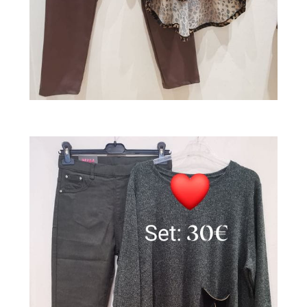
——————————–