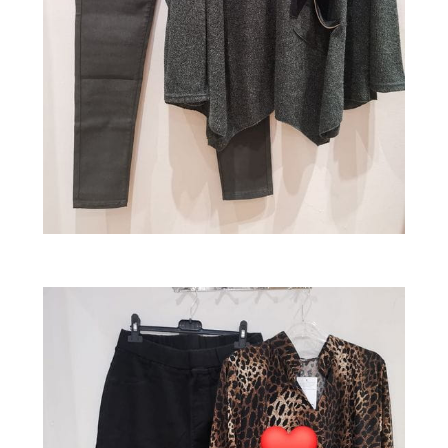
——————————–