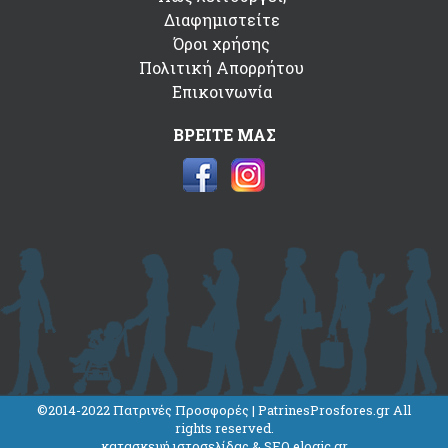
Διαφημιστείτε
Όροι χρήσης
Πολιτική Απορρήτου
Επικοινωνία
ΒΡΕΙΤΕ ΜΑΣ
©2014-2022 Πατρινές Προσφορές | PatrinesProsfores.gr All
rights reserved.
κατασκευή ιστοσελίδας & SEO elogic.gr