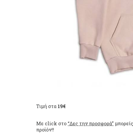
Τιμή στα
19€
Με click στο
“Δες την προσφορά”
μπορείς
προϊόν!!