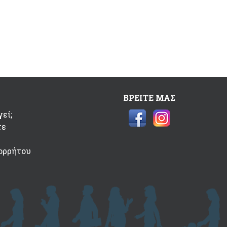
ΒΡΕΙΤΕ ΜΑΣ
εί;
τε
ορρήτου