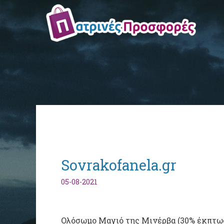
Sovrakofanela.gr
05-08-2021
Ολόσωμο Μαγιό της Μινέρβα (30% έκπτωσ