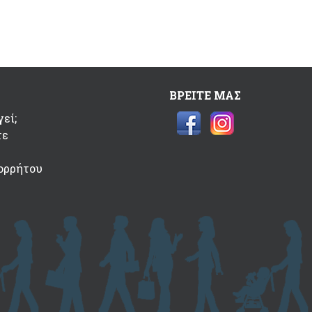
ΒΡΕΙΤΕ ΜΑΣ
εί;
τε
ορρήτου