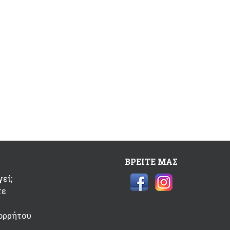
ΒΡΕΙΤΕ ΜΑΣ
εί;
τε
ορρήτου