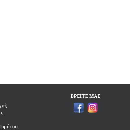
ΒΡΕΙΤΕ ΜΑΣ
εί;
τε
ορρήτου