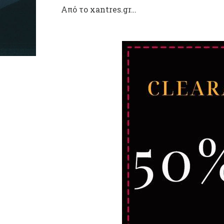
Από το xantres.gr…